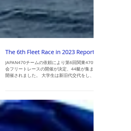
The 6th Fleet Race in 2023 Report
JAPAN470チームの依頼により第6回関東470協
会フリートレースの開催が決定、44艇が集まり
開催されました。 大学生は新旧代交代をし、来
年のインカレを目標に向かって始動したばかり
だと思います。2024年全日本インカレが江の
島で11月に開催されるので、この時期の風を経
験す...