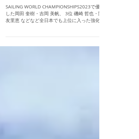
The 6th Fleet Race in 2023 Notice
of Race published
SAILING WORLD CHAMPIONSHIPS2023で優勝
した岡田 奎樹・吉岡 美帆、 3位 磯崎 哲也・関
友里恵 などなど全日本でも上位に入った強化チ
ームと走れるフリートレースレースを開催‼️
470選手なら誰でもエントリー可能...