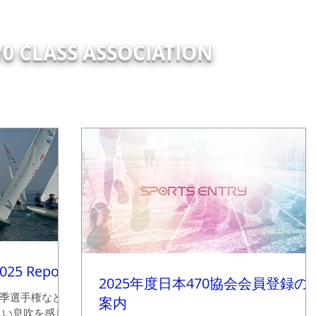
0 CLASS ASSOCIATION
TRY
EVENTS
NEW
ABOUT
Support Report
TECH
2025 Report
2025年度日本470協会会員登録の
季選手権などで
案内
しい息吹を感じ