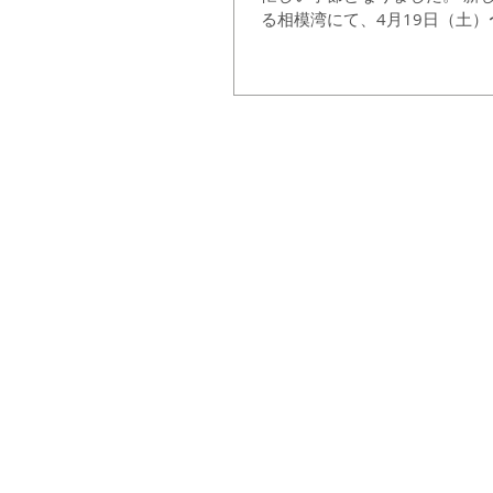
る相模湾にて、4月19日（土）
2日間、第2回関東470協会フ
催されました。 大会は、パリ2
ク銀メダリストの吉岡...