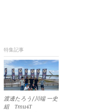
NICAL
LINKS
CONTACT
特集記事
渡邊たろう/川端 一史
石川和歩/松山大祐
ご
組 Tmu4T
組 早稲田大学（閖