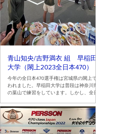
青山知央/吉野満衣 組 早稲田
大学（閖上2023全日本470）
今年の全日本470選手権は宮城県の閖上で行
われました。早稲田大学は普段は神奈川県
の葉山で練習をしています。しかし、全日
本470の直前まで全日本学生個人選手権に出
場していたので、愛知県の蒲郡から船を輸
送し、そのまま閖上に向かいました。遠征
続きということに踏まえて、私(クルー：...