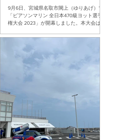
9月6日、宮城県名取市閖上（ゆりあげ）で
「ピアソンマリン 全日本470級ヨット選手
権大会 2023」が開幕しました。本大会は東
北で開催される初めての470全日本選手権
で、東日本大震災後、初めて同地で開催さ
れる全国大会になります。エントリーは82
艇。僕達は、前週に愛知県蒲郡で...