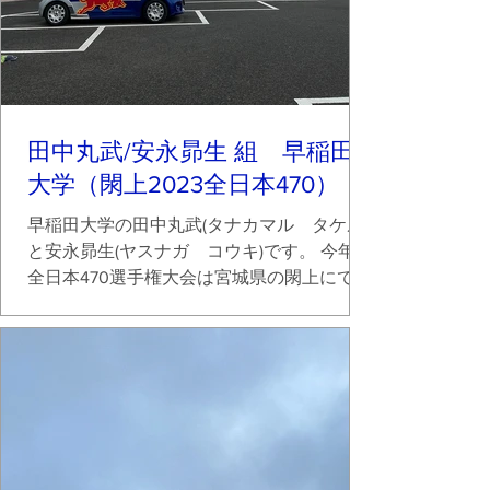
田中丸武/安永昴生 組 早稲田
大学（閖上2023全日本470）
早稲田大学の田中丸武(タナカマル タケル)
と安永昴生(ヤスナガ コウキ)です。 今年の
全日本470選手権大会は宮城県の閖上にて行
われました。 今回の全日本470は活動拠点
としている葉山から遠く、直前に全日本個
人戦もあったことから当初は出場するのは
厳しいと思っていたのですが、...