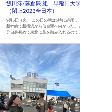
飯田澪/藤倉廉 組 早稲田大学
（閖上2023全日本）
9月5日（火） この日の朝は5時に起床し、
新幹線で新横浜から仙台駅へ向かった。自
分自身初めて東北に足を踏み入れるので、
新幹線に乗る時は修学旅行のようにワクワ
クした気持ちだった。仙台駅はショッピン
グモールや牛タンの店が並び、自分が想像
していたよりも都会で安心した。（失礼で
すが...