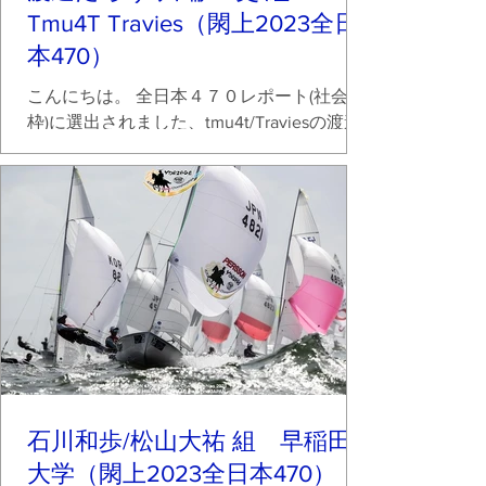
Tmu4T Travies（閖上2023全日
本470）
こんにちは。 全日本４７０レポート(社会人
枠)に選出されました、tmu4t/Traviesの渡邊
です。社会人にも関わらず、このような形
で支援いただけるのは、大変ありがたいで
すね。 関東470協会の皆様、ご支援ありが
とうございます。...
石川和歩/松山大祐 組 早稲田
大学（閖上2023全日本470）