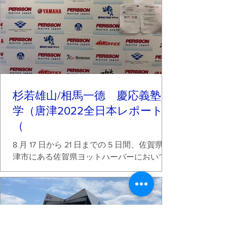
杉若雄山/相馬一德 慶応義塾大
学（唐津2022全日本レポート
（
8 月 17 日から 21 日までの 5 日間、佐賀県唐
津市にある佐賀県ヨットハーバーにおいて
全 日本 470 級選手権大会が開催された。今
大会は風に恵まれ初日、2 日目の予選シリー
ズで 5 レース、3、4 日目の決勝シリーズで
6 レース、最終日にメダルレースを 1...