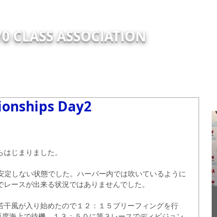
0 CLASS ASSOCIATION
TRY
EVENTS
NEW
ABOUT
Support Report
TECH
ionships Day2
らはじまりました。
が安定しない状態でした。ハーバー内では吹いているように
でレースが出来る状況ではありませんでした。
2
若干風が入り始めたので１２：１５ブリーフィングを行
再度海上で待機、１３：５０に第３レースでディビジョン