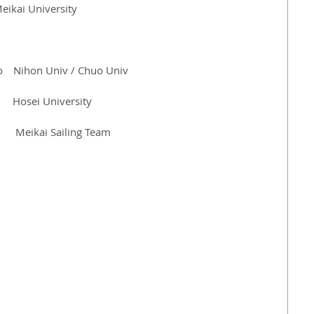
ikai University 
o　Nihon Univ / Chuo Univ 
 　Hosei University 
　Meikai Sailing Team 