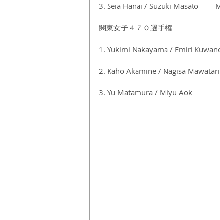
3. Seia Hanai / Suzuki Masato　　 Me
関東女子４７０選手権
1. Yukimi Nakayama / Emiri Kuwan
2. Kaho Akamine / Nagisa Mawatari
3. Yu Matamura / Miyu Aoki　　　　