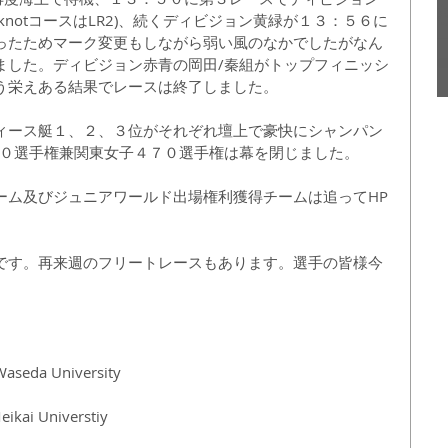
5knotコースはLR2)、続くディビジョン黄緑が１３：５６に
ったためマーク変更もしながら弱い風のなかでしたがなん
ました。ディビジョン赤青の岡田/秦組がトップフィニッシ
う栄えある結果でレースは終了しました。
ィース艇１、２、３位がそれぞれ壇上で豪快にシャンパン
７０選手権兼関東女子４７０選手権は幕を閉じました。
ーム及びジュニアワールド出場権利獲得チームは追ってHP
です。再来週のフリートレースもあります。選手の皆様今
aseda University 
ikai Universtiy 