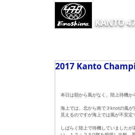
KANTO 47
HOME
Information
ONLINE EN
2017 Kanto Champ
本日は朝から風がなく、陸上待機か
海上では、北から南で３knotの風
見えるのですが海上では風が不安定
しばらく陸上で待機していましたが
い、１２：２５D旗を掲揚し出艇、