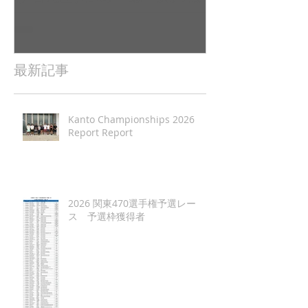
塾大学（唐津2022全日本レ
東京工業大学（
ポート（
日本レポート
最新記事
Kanto Championships 2026
Report Report
2026 関東470選手権予選レー
ス 予選枠獲得者