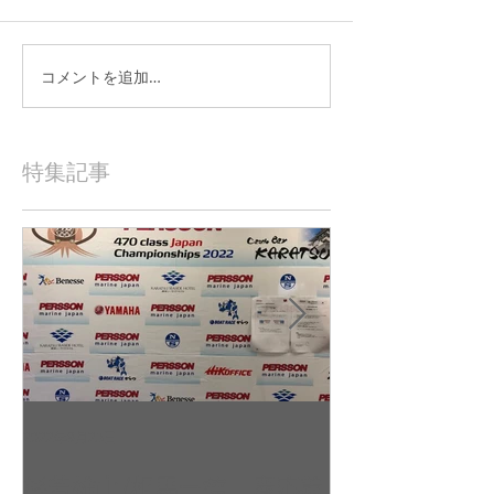
コメントを追加…
特集記事
2022年9月23日
2022年9月10日
杉若雄山/相馬一德 慶応義
吉田 駿之介