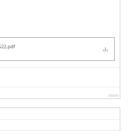
522
.pdf