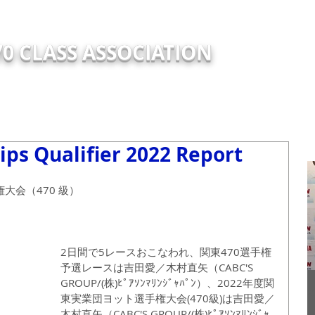
0 CLASS ASSOCIATION
TRY
EVENTS
NEW
ABOUT
Support Report
TECH
ps Qualifier 2022 Report
権大会（470 級）
2日間で5レースおこなわれ、関東470選手権
予選レースは吉田愛／木村直矢（CABC'S 
GROUP/(株)ﾋﾟｱｿﾝﾏﾘﾝｼﾞｬﾊﾟﾝ）、2022年度関
2
東実業団ヨット選手権大会(470級)は吉田愛／
木村直矢（CABC'S GROUP/(株)ﾋﾟｱｿﾝﾏﾘﾝｼﾞｬ