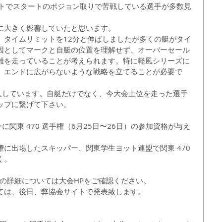
ートでスタートのポジョン取りで苦戦している選手が多数見
に大きく影響していたと思います。
、タイムリミットを12分と伸ばしましたが多くの艇がタイ
因としてマークと自艇の位置を理解せず、オーバーセール
離を走っていることが考えられます。特に軽風シリーズに
、エンドに広がらないような戦略を立てることが必要で
を導入しています。自艇だけでなく、今大会上位を走った選手
ップに繋げて下さい。　　　
に関東 470 選手権（6月25日〜26日）の参加資格が与え
選手権に出場したスキッパー、関東学生ヨット連盟で関東 470 
く。
枠の詳細については大会HPをご確認ください。
ては、後日、弊協会サイトで発表致します。