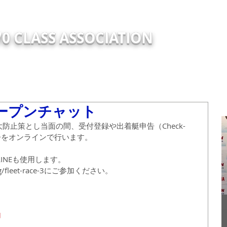
0 CLASS ASSOCIATION
TRY
EVENTS
NEW
ABOUT
Support Report
TECH
オープンチャット
防止策とし当面の間、受付登録や出着艇申告（Check-
イア報告をオンラインで行います。
INEも使用します。
org/fleet-race-3にご参加ください。
2
加