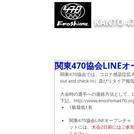
KANTO 47
HOME
Information
ONLINE EN
関東470協会LINE
関東470協会では、コロナ感染症拡大
out and check-in）及びリタ
大会時の選手への連絡方法として、L
下記、http://www.enoshima470.
1艇最低1名 
関東470協会LINEオープンチャ
ットには、
大会2日前にはご参
ください。  