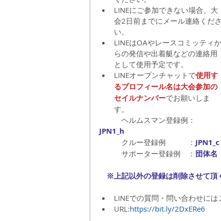
LINEにご参加できない場合、大
会2日前までにメール連絡くだ
い。  
LINEはOAやレースコミッティ
らの発信や出着艇などの連絡用
として使用予定です。  
LINEオープンチャットで
使用す
るプロフィール名は大会参加の
セイルナンバー
でお願いしま
す。 
　　　ヘルムスマン登録例：
JPN1_h 
　　　クルー登録例　　　：
JPN1_c
　　　サポーター登録例　：
団体名（
　※上記以外の登録は削除させて頂
LINEでの質問・問い合わせには
URL:
https://bit.ly/2DxERe6