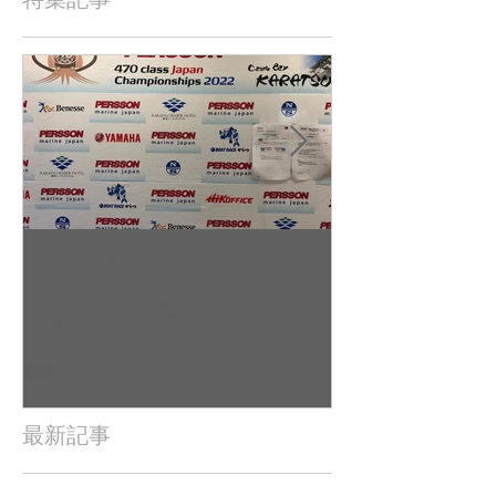
2022年9月23日
2022年9月10日
杉若雄山/相馬一德 慶応義
吉田 駿之介
塾大学（唐津2022全日本レ
東京工業大学（
ポート（
日本レポート
最新記事