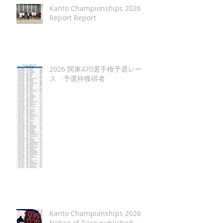
Kanto Championships 2026
Report Report
2026 関東470選手権予選レー
ス 予選枠獲得者
Kanto Championships 2026
Notice of Race published