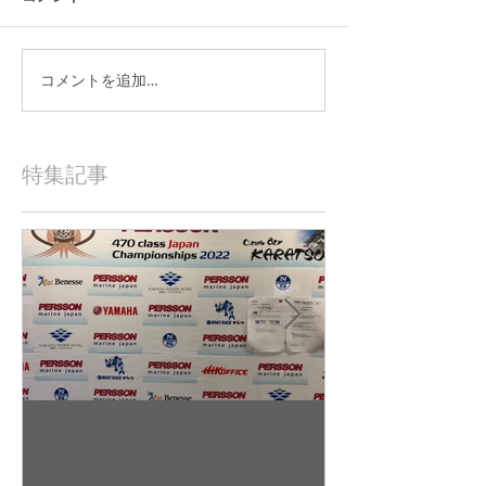
コメントを追加…
特集記事
2022年9月23日
2022年9月10日
杉若雄山/相馬一德 慶応義
吉田 駿之介