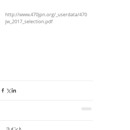
http://www.470jpn.org/_userdata/470
jw_2017_selection.pdf
コメント