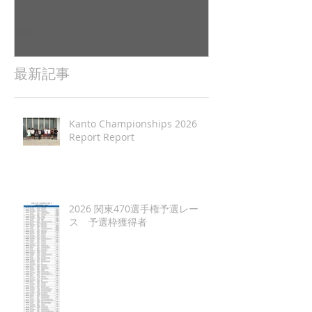
塾大学（唐津2022全日本レ
東京工業大学（
ポート（
日本レポート
最新記事
Kanto Championships 2026
Report Report
2026 関東470選手権予選レー
ス 予選枠獲得者