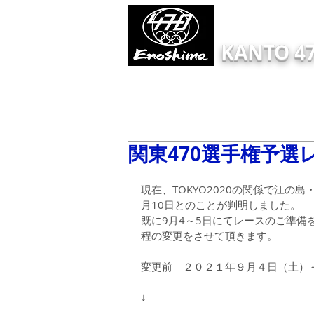
KANTO 47
HOME
Information
ONLINE EN
関東470選手権予
現在、TOKYO2020の関係で江
月10日とのことが判明しました。
既に9月4～5日にてレースのご準
程の変更をさせて頂きます。
変更前　２０２１年９月４日（土）～
↓