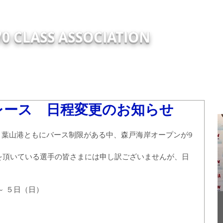
0 CLASS ASSOCIATION
TRY
EVENTS
NEW
ABOUT
Support Report
TECH
選レース 日程変更のお知らせ
の島・葉山港ともにバース制限がある中、森戸海岸オープンが9
備を頂いている選手の皆さまには申し訳ございませんが、日
 ５日（日）
2