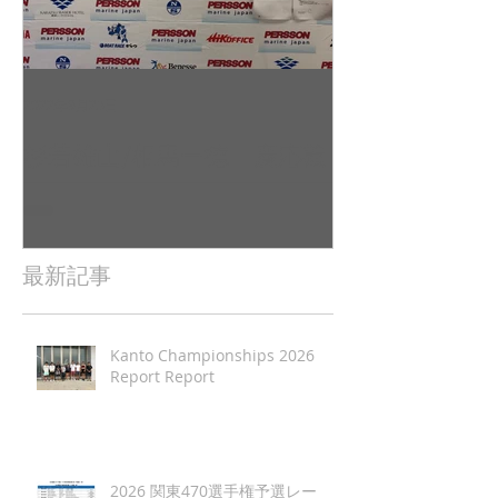
2022年9月23日
2022年9月10日
杉若雄山/相馬一德 慶応義
吉田 駿之介
塾大学（唐津2022全日本レ
東京工業大学（
ポート（
日本レポート
最新記事
Kanto Championships 2026
Report Report
2026 関東470選手権予選レー