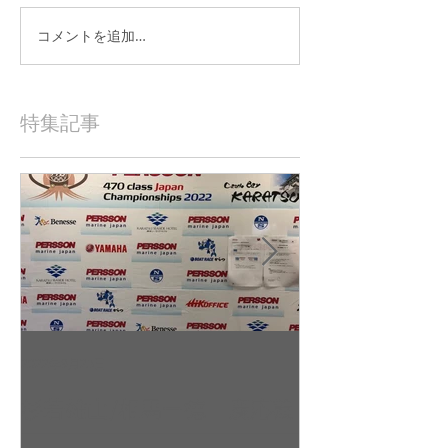
コメントを追加…
特集記事
2022年9月23日
2022年9月10日
杉若雄山/相馬一德 慶応義
吉田 駿之介
塾大学（唐津2022全日本レ
東京工業大学（