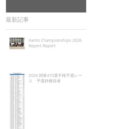
ポート（
日本レポート
最新記事
Kanto Championships 2026
Report Report
2026 関東470選手権予選レー
ス 予選枠獲得者