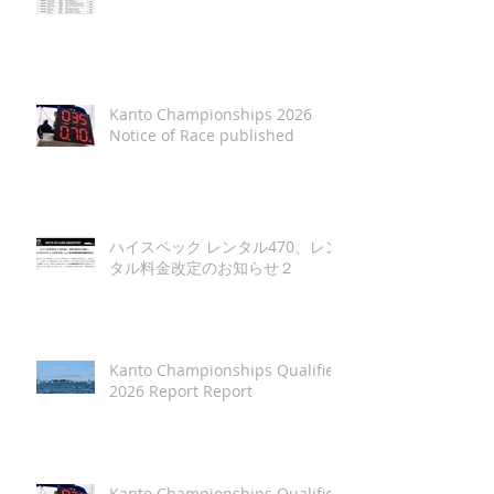
Kanto Championships 2026
Notice of Race published
ハイスペック レンタル470、レン
タル料金改定のお知らせ２
Kanto Championships Qualifier
2026 Report Report
Kanto Championships Qualifier