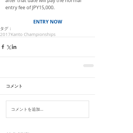
after that date will pay the normal 
entry fee of JPY15,000. 
ENTRY NOW
タグ：
2017Kanto Championships
コメント
コメントを追加…