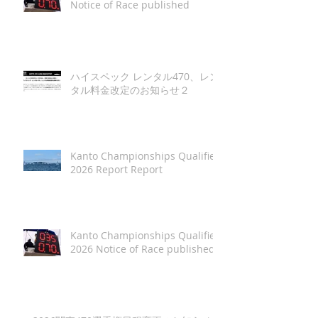
Notice of Race published
ハイスペック レンタル470、レン
タル料金改定のお知らせ２
Kanto Championships Qualifier
2026 Report Report
Kanto Championships Qualifier
2026 Notice of Race published