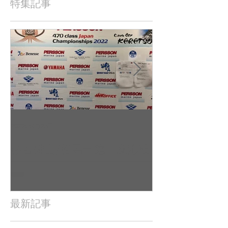
特集記事
2022年9月23日
2022年9月10日
杉若雄山/相馬一德 慶応義
吉田 駿之介
塾大学（唐津2022全日本レ
東京工業大学（
ポート（
日本レポート
最新記事