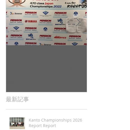
2022年9月23日
2022年9月10日
杉若雄山/相馬一德 慶応義
吉田 駿之介
塾大学（唐津2022全日本レ
東京工業大学（
ポート（
日本レポート
最新記事
Kanto Championships 2026
Report Report