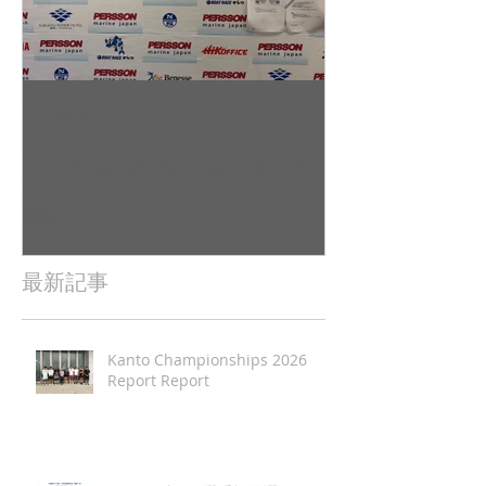
2022年9月23日
2022年9月10日
杉若雄山/相馬一德 慶応義
吉田 駿之介
塾大学（唐津2022全日本レ
東京工業大学（
ポート（
日本レポート
最新記事
Kanto Championships 2026
Report Report