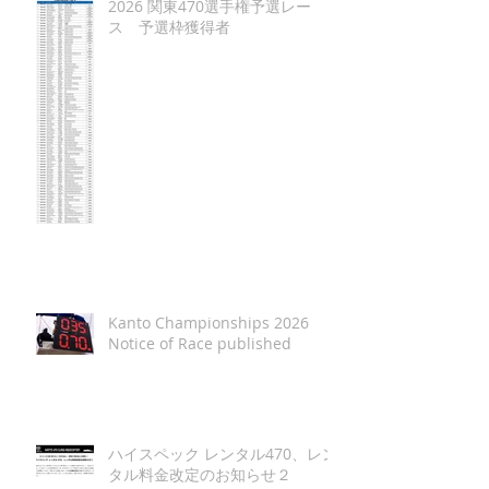
2026 関東470選手権予選レー
ス 予選枠獲得者
Kanto Championships 2026
Notice of Race published
ハイスペック レンタル470、レン
タル料金改定のお知らせ２