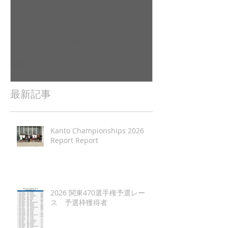
2022年9月23日
2022年9月10日
杉若雄山/相馬一德 慶応義
吉田 駿之介
塾大学（唐津2022全日本レ
東京工業大学（
ポート（
日本レポート
最新記事
Kanto Championships 2026
Report Report
2026 関東470選手権予選レー
ス 予選枠獲得者