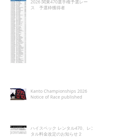
2026 関東470選手権予選レー
ス 予選枠獲得者
Kanto Championships 2026
Notice of Race published
ハイスペック レンタル470、レン
タル料金改定のお知らせ２