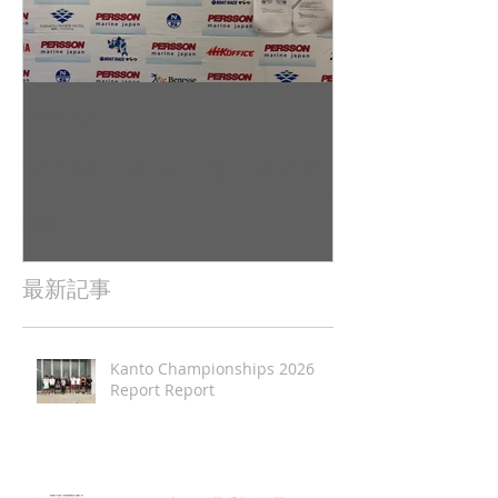
2022年9月23日
2022年9月10日
杉若雄山/相馬一德 慶応義
吉田 駿之介
塾大学（唐津2022全日本レ
東京工業大学（
ポート（
日本レポート
最新記事
Kanto Championships 2026
Report Report