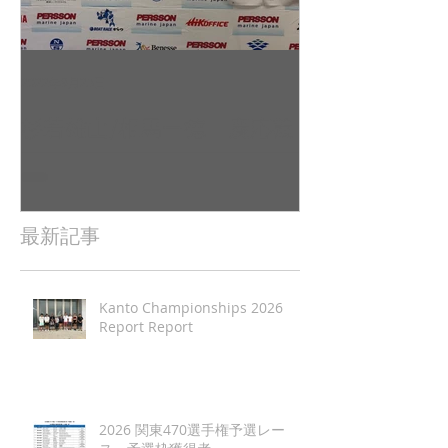
2022年9月23日
2022年9月10日
杉若雄山/相馬一德 慶応義
吉田 駿之介
塾大学（唐津2022全日本レ
東京工業大学（
ポート（
日本レポート
最新記事
Kanto Championships 2026
Report Report
2026 関東470選手権予選レー