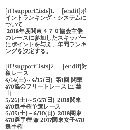
[if !supportLists]
1.     [endif]ポ
イントランキング・システムに
ついて
 2018年度関東４７０協会主催
のレースに参加したスキッパー
にポイントを与え、年間ランキ
ングを決定する。
[if !supportLists]
2.     [endif]対
象レース
4/14(土)～4/15(日)  第1回 関東
470協会フリートレース in 葉
山　　
5/26(土)～5/27(日)  2018関東
470選手権予選レース
6/09(土)～6/10(日)  2018関東
470選手権 兼 2017関東女子470
選手権