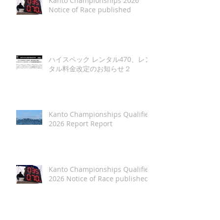
Kanto Championships 2026
Notice of Race published
ハイスペック レンタル470、レン
タル料金改定のお知らせ２
Kanto Championships Qualifier
2026 Report Report
Kanto Championships Qualifier
2026 Notice of Race published