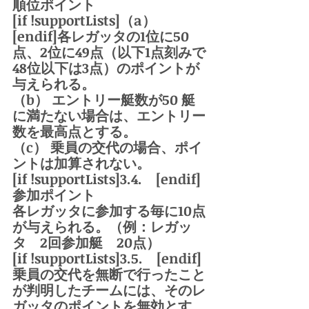
順位ポイント
[if !supportLists]（a）    
[endif]各レガッタの1位に50
点、2位に49点（以下1点刻みで
48位以下は3点）のポイントが
与えられる。
（b） エントリー艇数が50 艇
に満たない場合は、エントリー
数を最高点とする。
（c） 乗員の交代の場合、ポイ
ントは加算されない。
[if !supportLists]3.4.    [endif]
参加ポイント
各レガッタに参加する毎に10点
が与えられる。（例：レガッ
タ　2回参加艇　20点）
[if !supportLists]3.5.    [endif]
乗員の交代を無断で行ったこと
が判明したチームには、そのレ
ガッタのポイントを無効とす