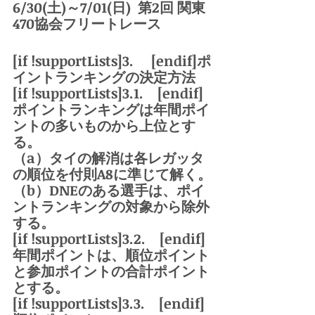
6/30(土)～7/01(日)  第2回 関東
470協会フリートレース
[if !supportLists]
3.     [endif]ポ
イントランキングの決定方法
[if !supportLists]3.1.    [endif]
ポイントランキングは年間ポイ
ントの多いものから上位とす
る。　
（a）タイの解消は各レガッタ
の順位を付則A8に準じて解く。
（b）DNEのある選手は、ポイ
ントランキングの対象から除外
する。
[if !supportLists]3.2.    [endif]
年間ポイントは、順位ポイント
と参加ポイントの合計ポイント
とする。
[if !supportLists]3.3.    [endif]