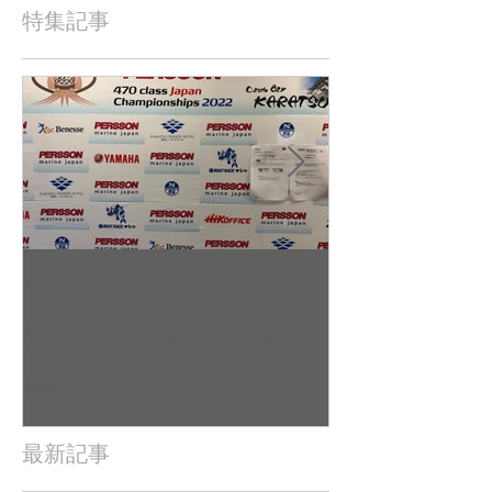
特集記事
2022年9月23日
2022年9月10日
杉若雄山/相馬一德 慶応義
吉田 駿之介
塾大学（唐津2022全日本レ
東京工業大学（
ポート（
日本レポート
最新記事