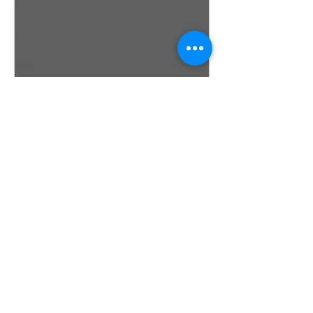
杉若雄山/相馬一德 慶応義
吉田 駿之介
塾大学（唐津2022全日本レ
東京工業大学（
ポート（
日本レポート
最新記事
Kanto Championships 2026
Report Report
2026 関東470選手権予選レー
ス 予選枠獲得者