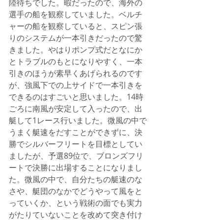
陸待ちでした。暇だったので、海外の
選手の船を観察していました。ベルチ
ャーの船を観察していると、スピン張
りのシステムが一本引きだったので驚
きました。やはりポンプ式だとなにか
とトラブルのもとになりやすく、一本
引きのほうが素早くあげられるのです
が、強風下での上サイドで一本引きを
できるのはすごいと思いました。14時
ごろに南風が安定して入ったので、出
艇して1レース行いました。微風の中で
うまく艇速をだすことができずに、決
勝でシルバーフリートを目標としてい
ましたが、予選89位で、ブロンズフリ
ートで決勝に出場することになりまし
た。微風の中で、自分たちの艇速のな
さや、艇団のなかでどうやって風をと
っていくか、という戦術の面でも実力
がたりていないことを改めて突き付け