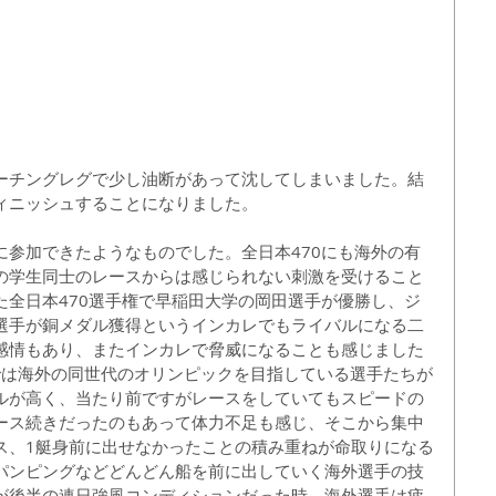
ーチングレグで少し油断があって沈してしまいました。結
ィニッシュすることになりました。
に参加できたようなものでした。全日本470にも海外の有
の学生同士のレースからは感じられない刺激を受けること
た全日本470選手権で早稲田大学の岡田選手が優勝し、ジ
選手が銅メダル獲得というインカレでもライバルになる二
感情もあり、またインカレで脅威になることも感じました
では海外の同世代のオリンピックを目指している選手たちが
ルが高く、当たり前ですがレースをしていてもスピードの
ース続きだったのもあって体力不足も感じ、そこから集中
ス、1艇身前に出せなかったことの積み重ねが命取りになる
パンピングなどどんどん船を前に出していく海外選手の技
が後半の連日強風コンディションだった時、海外選手は疲