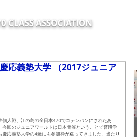
0 CLASS ASSOCIATION
TRY
EVENTS
NEW
ABOUT
Support Report
TECH
慶応義塾大学 （2017ジュニア
生個人戦、江の島の全日本470でコテンパンにされたあ
。今回のジュニアワールドは日本開催ということで普段学
2
ち慶応義塾大学の4艇にも参加枠が巡ってきました。当たり