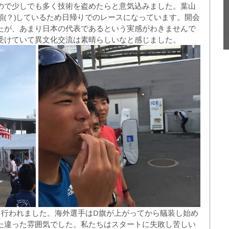
ので少しでも多く技術を盗めたらと意気込みました。葉山
(？)しているため日帰りでのレースになっています。開会
たが、あまり日本の代表であるという実感がわきませんで
受けていて異文化交流は素晴らしいなと感じました。
ス行われました。海外選手はD旗が上がってから艤装し始め
た違った雰囲気でした。私たちはスタートに失敗し苦しい