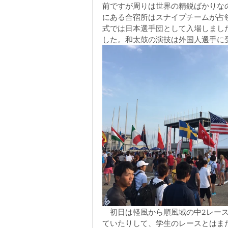
前ですが周りは世界の精鋭ばかりな
にある合宿所はスナイプチームが占領
式では日本選手団として入場しまし
した。和太鼓の演技は外国人選手に
　初日は軽風から順風域の中2レー
ていたりして、学生のレースとはま