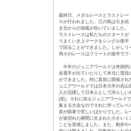
最終日、メダルレースとラストレー
スが行われました。江の島は引き続
き北からの強風が吹いていました。
ラストレースは私たちのスタートが
うまくいき上マークをシングル後半
で回ることができました。しかしリ
局そのレースはフリートの後半でフ
　今年のジュニアワールドは奇跡的
名選手が出ていたりして本当に普段
ができました。特に直前に開催され
ュニアワールドでは日本大学の高山
人が活躍して日本人として誇らしい
(笑)。それに加えジュニアワールド
集まる大会なのでそれに伴ってレベ
差が顕著で苦しいばかりでした。レ
が途切れた瞬間に生まれた小さいミ
ことを実感しました。また、動作や
術には驚きました。印象的だったの