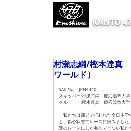
KANTO 47
HOME
Information
ONLINE EN
村瀬志綱/樫本達真 
ワールド）
SAILNo.　JPN4340
スキッパー:村瀬志綱　慶応義塾大学
クルー　　:樫本達真　慶応義塾大学
　私たちは蒲郡で行われた全日本学
と、傷心状態でレースに臨みました
連のレースにしか参加できない私た