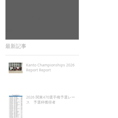
2022年9月23日
2022年9月10日
杉若雄山/相馬一德 慶応義
吉田 駿之介
塾大学（唐津2022全日本レ
東京工業大学（
ポート（
日本レポート
最新記事
Kanto Championships 2026
Report Report
2026 関東470選手権予選レー
ス 予選枠獲得者