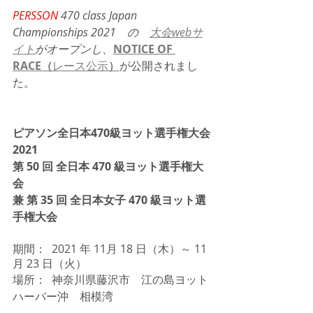
PERSSON
 470 class Japan 
Championships 2021　の　
大会webサ
イト
がオープンし、
NOTICE OF 
RACE（
レース公示
）
が公開されまし
た。
ピアソン全日本470級ヨット選手権大会
2021 
第 50 回 全日本 470 級ヨット選手権大
会
兼 第 35 回 全日本女子 470 級ヨット選
手権大会
期間：  2021 年 11月 18 日（木）～ 11 
月 23 日（火） 
場所：  神奈川県藤沢市　江の島ヨット
ハーバー沖　相模湾