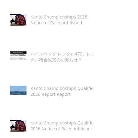
Kanto Championships 2026
Notice of Race published
ハイスペック レンタル470、レン
タル料金改定のお知らせ２
Kanto Championships Qualifier
2026 Report Report
Kanto Championships Qualifier
2026 Notice of Race published