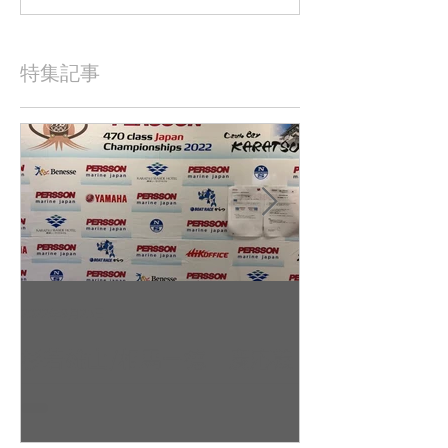
特集記事
2022年9月23日
2022年9月10日
杉若雄山/相馬一德 慶応義
吉田 駿之介
塾大学（唐津2022全日本レ
東京工業大学（
ポート（
日本レポート